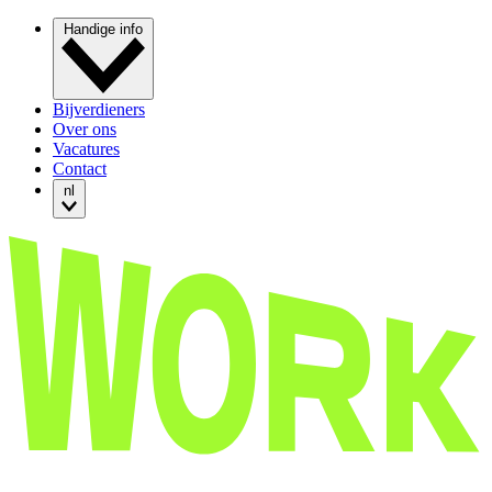
Handige info
Bijverdieners
Over ons
Vacatures
Contact
nl