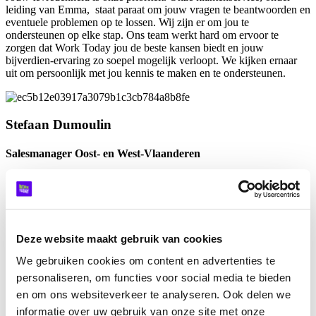
leiding van Emma, staat paraat om jouw vragen te beantwoorden en
eventuele problemen op te lossen. Wij zijn er om jou te
ondersteunen op elke stap. Ons team werkt hard om ervoor te
zorgen dat Work Today jou de beste kansen biedt en jouw
bijverdien-ervaring zo soepel mogelijk verloopt. We kijken ernaar
uit om persoonlijk met jou kennis te maken en te ondersteunen.
Stefaan Dumoulin
Salesmanager Oost- en West-Vlaanderen
Stefaan Dumoulin is een ervaren manager in sales met een carrière
van meer dan 20 jaar. Hij heeft expertise in operationele leiding,
sales strategieën, en promotieacties. Stefaan is commercieel
ingesteld, stressbestendig en georganiseerd. In zijn vrije tijd is hij
actief in lokale economieorganisaties en houdt hij van
Deze website maakt gebruik van cookies
strandzeilen. Ondertussen staat Stefaan al enkele jaren klaar om zijn
team elke dag te ondersteunen!
We gebruiken cookies om content en advertenties te
personaliseren, om functies voor social media te bieden
en om ons websiteverkeer te analyseren. Ook delen we
Daisy Florquin
informatie over uw gebruik van onze site met onze