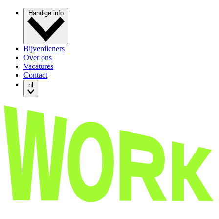
Handige info
Bijverdieners
Over ons
Vacatures
Contact
nl