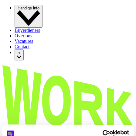
Handige info
Bijverdieners
Over ons
Vacatures
Contact
nl