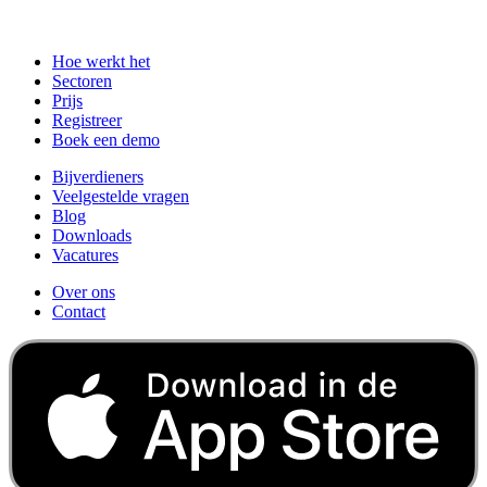
Hoe werkt het
Sectoren
Prijs
Registreer
Boek een demo
Bijverdieners
Veelgestelde vragen
Blog
Downloads
Vacatures
Over ons
Contact