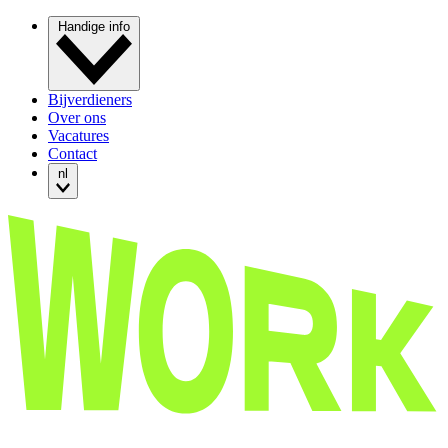
Handige info
Bijverdieners
Over ons
Vacatures
Contact
nl