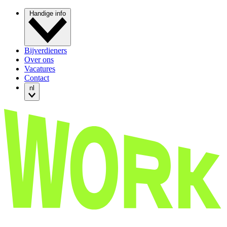
Handige info
Bijverdieners
Over ons
Vacatures
Contact
nl