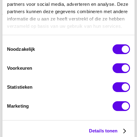
administratif pour l’engagement de
partners voor social media, adverteren en analyse. Deze
jobistes ?
partners kunnen deze gegevens combineren met andere
informatie die u aan ze heeft verstrekt of die ze hebben
Work Today se fera un plaisir de vous aider.
verzameld op basis van uw gebruik van hun services.
Retour à l’aperçu
Toestemmingsselectie
Noodzakelijk
Voorkeuren
Statistieken
Marketing
Details tonen