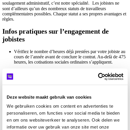
soulagement administratif, c’est notre spécialité. Les jobistes ne
sont d’ailleurs qu’un des nombreux statuts de travailleurs
complémentaires possibles. Chaque statut a ses propres avantages et
règles.
Infos pratiques sur l’engagement de
jobistes
Vérifiez le nombre d’heures déjà prestées par votre jobiste au
cours de l’année avant de conclure le contrat. Au-delà de 475
heures, les cotisations sociales ordinaires s’appliquent.
En tant qu’employeur, vous êtes tenu(e) de souscrire une
assurance accidents du travail pour vos jobistes.
Un jobiste n’a pas droit au salaire garanti en cas de maladie,
sauf s’il ou elle est occupé(e) depuis au moins un mois.
Deze website maakt gebruik van cookies
Si un jour férié tombe pendant la période d’occupation, le
We gebruiken cookies om content en advertenties te
jobiste peut rester à la maison et vous devez payer un salaire
du jour férié.
personaliseren, om functies voor social media te bieden
en om ons websiteverkeer te analyseren. Ook delen we
À la recherche d’un accompagnement
informatie over uw gebruik van onze site met onze