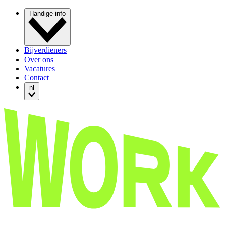
Handige info
Bijverdieners
Over ons
Vacatures
Contact
nl